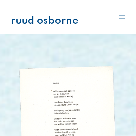
ruud osborne
interlage
boekenplank
archiefkast
stukjes
pennenhouder
als ik aan je denk