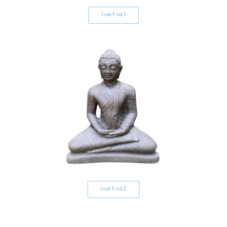
Irah Frid 1
Irah Frid 2