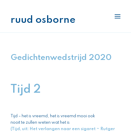
ruud osborne
interlage
boekenplank
Gedichtenwedstrijd 2020
archiefkast
stukjes
pennenhouder
Tijd 2
als ik aan je denk
Tijd – het is vreemd, het is vreemd mooi ook
nooit te zullen weten wat het is
(Tijd, uit: Het verlangen naar een sigaret ~ Rutger