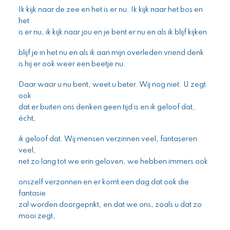
Ik kijk naar de zee en het is er nu. Ik kijk naar het bos en
het
is er nu, ik kijk naar jou en je bent er nu en als ik blijf kijken
blijf je in het nu en als ik aan mijn overleden vriend denk
is hij er ook weer een beetje nu.
Daar waar u nu bent, weet u beter. Wij nog niet. U zegt
ook
dat er buiten ons denken geen tijd is en ik geloof dat,
écht,
ik geloof dat. Wij mensen verzinnen veel, fantaseren
veel,
net zo lang tot we erin geloven, we hebben immers ook
onszelf verzonnen en er komt een dag dat ook die
fantasie
zal worden doorgeprikt, en dat we ons, zoals u dat zo
mooi zegt,