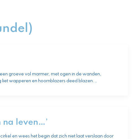
undel)
ls een groeve vol marmer, met ogen in de wanden,
ag liet wapperen en hoornblazers deed blazen.…
en na leven…’
cirkel en wees het begin dat zich niet laat verslaan door