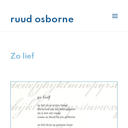
ruud osborne
interlage
boekenplank
Zo lief
archiefkast
stukjes
pennenhouder
als ik aan je denk