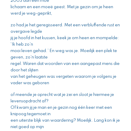
2003 aan een moe
lichaam en een moeë geest. Met je gezin om je heen
werd je weg-geprikt,
zo had je het geregisseerd. Met een verbluffende rust en
overgave legde
jij je hoofd in het kussen, keek je om heen en mompelde:
‘Ik heb zo’n
mooi leven gehad.’ En weg was je. Moeilijk een plek te
geven, zo’n laatste
regel. Waren dat woorden van een aangepast mens die
door het slijten
van het geheugen was vergeten waarom je volgens je
vader was geboren
of meende je oprecht wat je zei en sloot je hiermee je
levensopdracht af?
Of kwam jij je man en je gezin nog één keer met een
knipoog tegemoet in
een uiterste blijk van waardering? Moeilijk. Lang kon ik je
niet goed op mijn