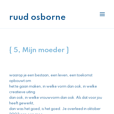
ruud osborne
interlage
boekenplank
{ 5, Mijn moeder }
archiefkast
stukjes
pennenhouder
waarop je een bestaan, een leven, een toekomst
als ik aan je denk
opbouwt om
het te gaan maken, in welke vorm dan ook, in welke
creatieve uiting
dan ook, in welke vrouwvorm dan ook. Als dat voor jou
heeft gewerkt,
dan was het goed, is het goed. Je overleed in oktober