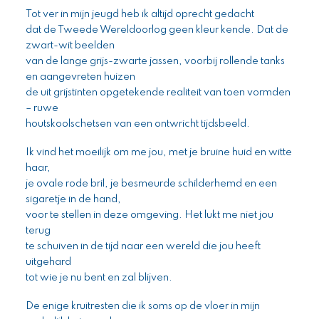
Tot ver in mijn jeugd heb ik altijd oprecht gedacht
dat de Tweede Wereldoorlog geen kleur kende. Dat de
zwart-wit beelden
van de lange grijs-zwarte jassen, voorbij rollende tanks
en aangevreten huizen
de uit grijstinten opgetekende realiteit van toen vormden
– ruwe
houtskoolschetsen van een ontwricht tijdsbeeld.
Ik vind het moeilijk om me jou, met je bruine huid en witte
haar,
je ovale rode bril, je besmeurde schilderhemd en een
sigaretje in de hand,
voor te stellen in deze omgeving. Het lukt me niet jou
terug
te schuiven in de tijd naar een wereld die jou heeft
uitgehard
tot wie je nu bent en zal blijven.
De enige kruitresten die ik soms op de vloer in mijn