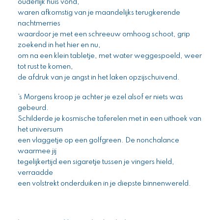
ouderlijk huis vond,
waren afkomstig van je maandelijks terugkerende
nachtmerries
waardoor je met een schreeuw omhoog schoot, grip
zoekend in het hier en nu,
om na een klein tabletje, met water weggespoeld, weer
tot rust te komen,
de afdruk van je angst in het laken opzijschuivend.
’s Morgens kroop je achter je ezel alsof er niets was
gebeurd.
Schilderde je kosmische taferelen met in een uithoek van
het universum
een vlaggetje op een golfgreen. De nonchalance
waarmee jij
tegelijkertijd een sigaretje tussen je vingers hield,
verraadde
een volstrekt onderduiken in je diepste binnenwereld.